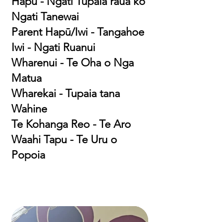
Hapū - Ngati Tupaia raua ko
Ngati Tanewai
Parent Hapū/Iwi - Tangahoe
Iwi - Ngati Ruanui
Wharenui - Te Oha o Nga
Matua
Wharekai - Tupaia tana
Wahine
Te Kohanga Reo - Te Aro
Waahi Tapu - Te Uru o
Popoia