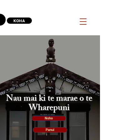
KOHA
Nau mai ki te marae o te
Wharepuni
Noho
Panui